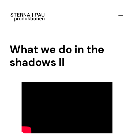
Zum
Inhalt
springen
What we do in the
shadows II