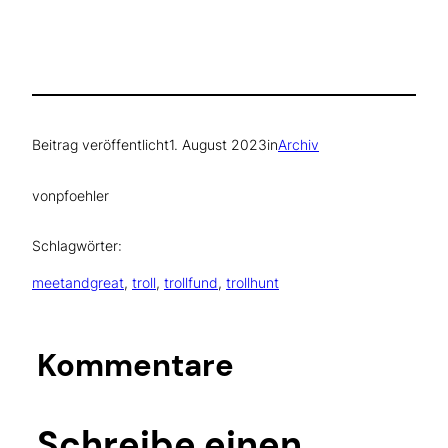
Beitrag veröffentlicht
1. August 2023
in
Archiv
von
pfoehler
Schlagwörter:
meetandgreat
, 
troll
, 
trollfund
, 
trollhunt
Kommentare
Schreibe einen