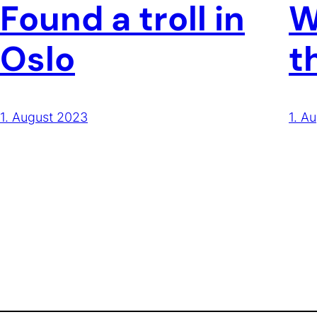
Found a troll in
W
Oslo
t
1. August 2023
1. A