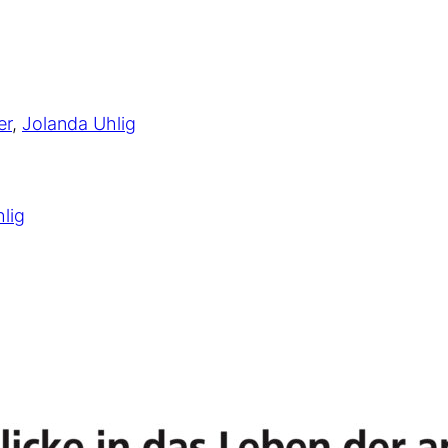
er
,
Jolanda Uhlig
lig