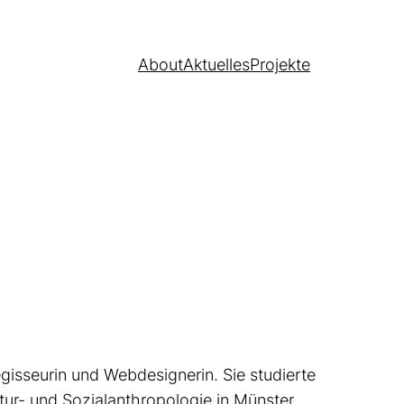
About
Aktuelles
Projekte
gisseurin und Webdesignerin. Sie studierte
tur- und Sozialanthropologie in Münster.