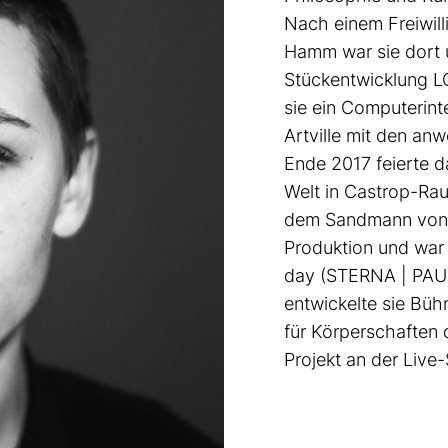
Nach einem Freiwill
Hamm war sie dort u
Stückentwicklung
L
sie ein Computerin
Artville mit den a
Ende 2017 feierte d
Welt
in Castrop-Rau
dem
Sandmann
von
Produktion und war
day
(STERNA | PAU 
entwickelte sie Büh
für
Körperschaften 
Projekt an der Live