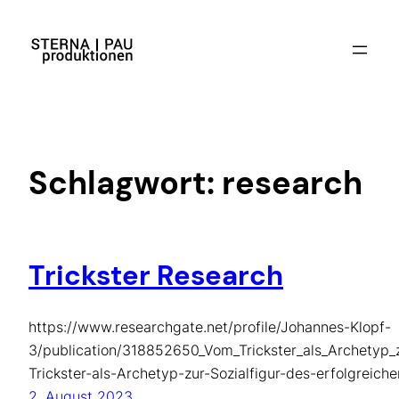
Zum
Inhalt
springen
Schlagwort:
research
Trickster Research
https://www.researchgate.net/profile/Johannes-Klopf-
3/publication/318852650_Vom_Trickster_als_Archetyp_
Trickster-als-Archetyp-zur-Sozialfigur-des-erfolgreic
2. August 2023