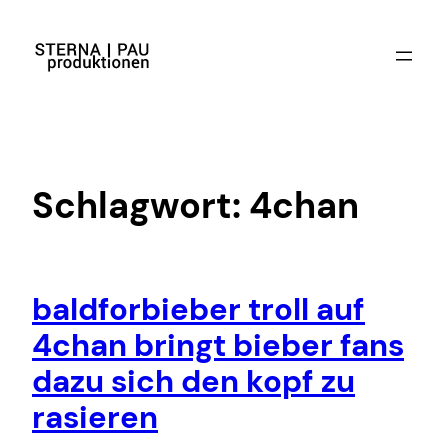
Zum
Inhalt
springen
Schlagwort:
4chan
baldforbieber troll auf
4chan bringt bieber fans
dazu sich den kopf zu
rasieren